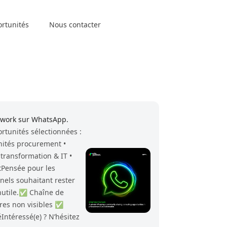
ortunités
Nous contacter
etwork sur WhatsApp.
rtunités sélectionnées :
nités procurement •
 transformation & IT •
Pensée pour les
nnels souhaitant rester
nutile.✅ Chaîne de
res non visibles ✅
Intéressé(e) ? N’hésitez