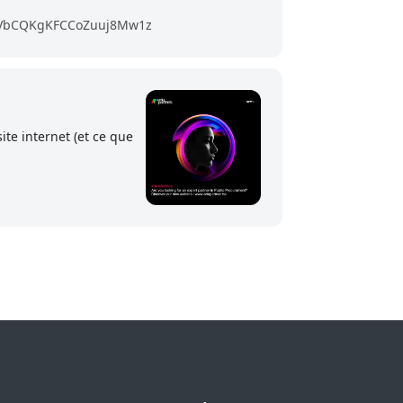
29VbCQKgKFCCoZuuj8Mw1z
te internet (et ce que
Aria Partner